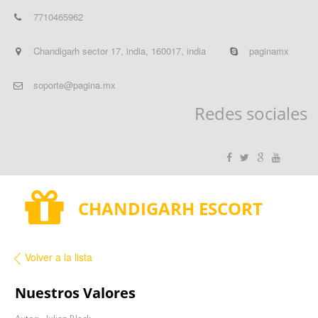
7710465962
Chandigarh sector 17
,
india
,
160017
,
india
paginamx
soporte@pagina.mx
Redes sociales
CHANDIGARH ESCORT
Volver a la lista
Nuestros Valores