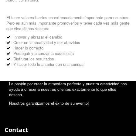
Autor:
Julian Black
El tener valores fuertes es extremadamente importante para nosotros.
Pero es aún más importante promoverlos y tener cada vez más gente
que viva dichos valores:
Innovar y abrazar el cambio
Creer en la creatividad y ser atrevidos
Hacer lo correcto
Perseguir y alcanzar la excelencia
Disfrutar los resultados
Y hacer todo lo anterior con una sonrisa!
La pasión por crear la atmosfera perfecta y nuestra creatividad nos
ayuda a ofrecer a nuestros clientes exactamente lo que ellos
desean.
Nosotros garantizamos el éxito de su evento!
Contact